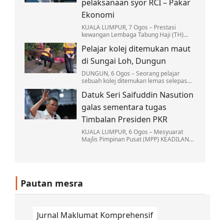
pelaksanaan syor RCI – Pakar
Ekonomi
KUALA LUMPUR, 7 Ogos – Prestasi
kewangan Lembaga Tabung Haji (TH)
yang lebih kukuh hari ini adalah hasil
Pelajar kolej ditemukan maut
daripada reformasi institusi berkenaan
yang telah…
di Sungai Loh, Dungun
DUNGUN, 6 Ogos – Seorang pelajar
sebuah kolej ditemukan lemas selepas
mandi bersama sekumpulan rakannya di
Datuk Seri Saifuddin Nasution
Sungai Loh, Kampung Jongok Batu, Hulu
Dungun…
galas sementara tugas
Timbalan Presiden PKR
KUALA LUMPUR, 6 Ogos – Mesyuarat
Majlis Pimpinan Pusat (MPP) KEADILAN
memutuskan Naib Presiden Datuk Seri
Saifuddin Nasution Ismail akan
menjalankan tugas-tugas…
Pautan mesra
Jurnal Maklumat Komprehensif