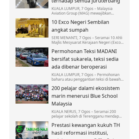
terhadap semua juruterbang
KUALA LUMPUR, 7 Ogos – Malaysia
Aviation Group (MAG) mewajibkan
saringan dadah terhadap semua
10 Exco Negeri Sembilan
juruterbang di bawah syarikat
penerbangannya bagi memperkukuh…
angkat sumpah
SERI MENANTI, 7 Ogos – Seramai 10 Ahli
Majlis Mesyuarat Kerajaan Negeri (Exco)
Negeri Sembilan mengangkat sumpah
Permohonan Teksi MADANI
jawatan hari ini bagi melengkapkan
barisan…
bersifat sukarela, teksi sedia
ada dibenar beroperasi
KUALA LUMPUR, 7 Ogos – Permohonan
baharu atau penggantian teksi di bawah
Program Pembaharuan Teksi MADANI
200 pelajar dalami ekosistem
Nasional adalah bersifat sukarela dan
terhad kepada…
marin menerusi Blue School
Malaysia
KUALA NERUS, 7 Ogos – Seramai 200
pelajar sekolah di Terengganu mendapat
pendedahan secara langsung mengenai
Prestasi kewangan kukuh TH
ekosistem marin…
hasil reformasi institusi,