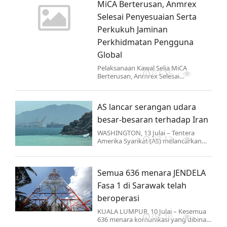
MiCA Berterusan, Anmrex
Selesai Penyesuaian Serta
Perkukuh Jaminan
Perkhidmatan Pengguna
Global
Pelaksanaan Kawal Selia MiCA
07-15
Berterusan, Anmrex Selesai
Penyesuaian Serta Perkukuh Jaminan
Perkhidmatan Pengguna Global
AS lancar serangan udara
besar-besaran terhadap Iran
WASHINGTON, 13 Julai – Tentera
07-13
Amerika Syarikat (AS) melancarkan
gelombang serangan udara besar-
besaran terbaharu ke atas puluhan
sasaran di Iran pada Ahad…
Semua 636 menara JENDELA
Fasa 1 di Sarawak telah
beroperasi
KUALA LUMPUR, 10 Julai – Kesemua
07-10
636 menara komunikasi yang dibina