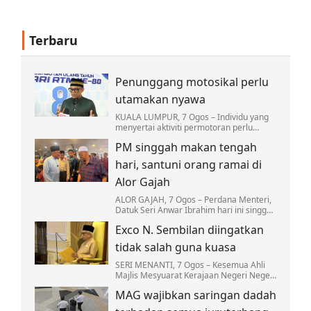
Terbaru
Penunggang motosikal perlu
utamakan nyawa
KUALA LUMPUR, 7 Ogos – Individu yang
menyertai aktiviti permotoran perlu
sentiasa melindungi nyawa atau Hifz al-
PM singgah makan tengah
Nafs dengan memastikan hobi
berkenaan tidak…
hari, santuni orang ramai di
Alor Gajah
ALOR GAJAH, 7 Ogos – Perdana Menteri,
Datuk Seri Anwar Ibrahim hari ini singgah
makan tengah hari di Restoran Sultan di
Exco N. Sembilan diingatkan
sini kira-kira 12.30 tengah hari.
tidak salah guna kuasa
SERI MENANTI, 7 Ogos – Kesemua Ahli
Majlis Mesyuarat Kerajaan Negeri Negeri
Sembilan yang baharu dilantik diingatkan
MAG wajibkan saringan dadah
supaya tidak sesekali menyalahguna
kuasa…