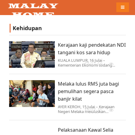
Naviga
Kehidupan
Kerajaan kaji pendekatan NDI
tangani kos sara hidup
KUALA LUMPUR, 16 Julai –
07-16
Kementerian Ekonomi sedang
meneliti kaedah baharu bagi
memastikan golongan
berpendapatan sederhana yang
Melaka lulus RM5 juta bagi
terkesan akibat peningkatan kos…
pemulihan segera pasca
banjir kilat
AYER KEROH, 15 Julai – Kerajaan
07-15
Negeri Melaka meluluskan
peruntukan segera sebanyak RM5
juta bagi melaksanakan kerja
pemulihan dan pembaikan
Pelaksanaan Kawal Selia
infrastruktur yang…