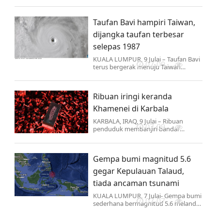
di bawah Pelan Jalinan Digital Negara
(JENDELA) Fasa 1 di Sarawak kini telah
diaktifkan dan…
Taufan Bavi hampiri Taiwan,
dijangka taufan terbesar
selepas 1987
KUALA LUMPUR, 9 Julai – Taufan Bavi
07-09
terus bergerak menuju Taiwan
selepas merentasi Laut Filipina. Imej
satelit menunjukkan mata Taufan
Bavi terus bergerak…
Ribuan iringi keranda
Khamenei di Karbala
KARBALA, IRAQ, 9 Julai – Ribuan
07-09
penduduk membanjiri bandar
Karbala di Iraq bagi memberi
penghormatan terakhir kepada
Pemimpin Tertinggi Iran, Ali
Gempa bumi magnitud 5.6
Khamenei.
gegar Kepulauan Talaud,
tiada ancaman tsunami
KUALA LUMPUR, 7 Julai- Gempa bumi
07-07
sederhana bermagnitud 5.6 melanda
Kepulauan Talaud, Indonesia pada