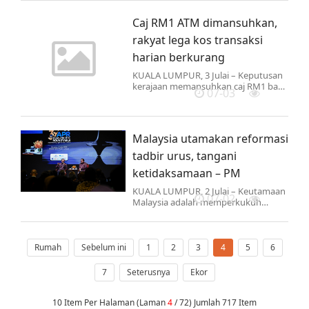
3.16 petang tadi, menurut Jabatan
Meteorologi Malaysia…
Caj RM1 ATM dimansuhkan,
rakyat lega kos transaksi
harian berkurang
KUALA LUMPUR, 3 Julai – Keputusan
kerajaan memansuhkan caj RM1 bagi
07-03
pengeluaran wang tunai antara bank
menerusi mesin pengeluaran wang
automatik (ATM) terus…
Malaysia utamakan reformasi
tadbir urus, tangani
ketidaksamaan – PM
KUALA LUMPUR, 2 Julai – Keutamaan
07-02
Malaysia adalah memperkukuh
sistem tadbir urus negara melalui
agenda reformasi, pembaharuan
yang menyeluruh dan usaha…
Rumah
Sebelum ini
1
2
3
4
5
6
7
Seterusnya
Ekor
10 Item Per Halaman (Laman
4
/ 72) Jumlah 717 Item