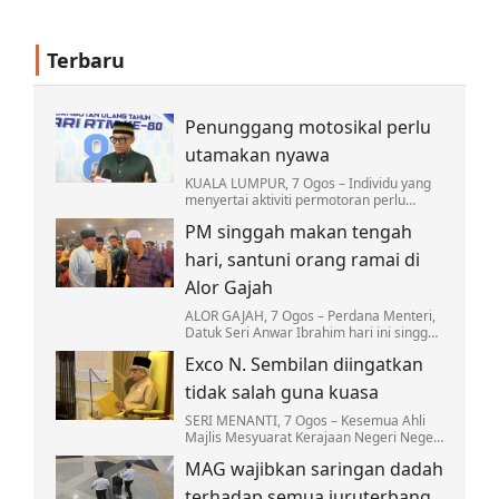
Terbaru
Penunggang motosikal perlu
utamakan nyawa
KUALA LUMPUR, 7 Ogos – Individu yang
menyertai aktiviti permotoran perlu
sentiasa melindungi nyawa atau Hifz al-
PM singgah makan tengah
Nafs dengan memastikan hobi
berkenaan tidak…
hari, santuni orang ramai di
Alor Gajah
ALOR GAJAH, 7 Ogos – Perdana Menteri,
Datuk Seri Anwar Ibrahim hari ini singgah
makan tengah hari di Restoran Sultan di
Exco N. Sembilan diingatkan
sini kira-kira 12.30 tengah hari.
tidak salah guna kuasa
SERI MENANTI, 7 Ogos – Kesemua Ahli
Majlis Mesyuarat Kerajaan Negeri Negeri
Sembilan yang baharu dilantik diingatkan
MAG wajibkan saringan dadah
supaya tidak sesekali menyalahguna
kuasa…
terhadap semua juruterbang