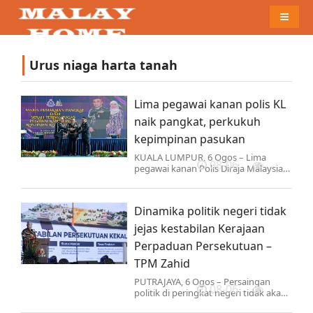
Naviga
Urus niaga harta tanah
Lima pegawai kanan polis KL
naik pangkat, perkukuh
kepimpinan pasukan
KUALA LUMPUR, 6 Ogos – Lima
08-06
pegawai kanan Polis Diraja Malaysia
(PDRM) Kontinjen Kuala Lumpur
menerima kenaikan pangkat dan
pelantikan baharu.
Dinamika politik negeri tidak
jejas kestabilan Kerajaan
Perpaduan Persekutuan –
TPM Zahid
PUTRAJAYA, 6 Ogos – Persaingan
08-06
politik di peringkat negeri tidak akan
menjejaskan kestabilan Kerajaan