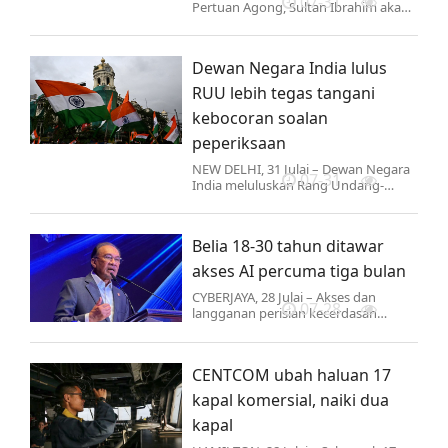
07-31
Pertuan Agong, Sultan Ibrahim akan
menjalani rawatan susulan kerana
kesakitan melibatkan otot dan tulang
di bahagian belakang…
Dewan Negara India lulus
RUU lebih tegas tangani
kebocoran soalan
peperiksaan
NEW DELHI, 31 Julai – Dewan Negara
07-31
India meluluskan Rang Undang-
Undang (RUU) yang memperketat
hukuman terhadap individu terbabit
dalam kebocoran soalan…
Belia 18-30 tahun ditawar
akses AI percuma tiga bulan
CYBERJAYA, 28 Julai – Akses dan
07-28
langganan perisian kecerdasan
buatan (AI) secara percuma selama
tiga bulan akan ditawarkan kepada
belia berusia 18 hingga 30…
CENTCOM ubah haluan 17
kapal komersial, naiki dua
kapal