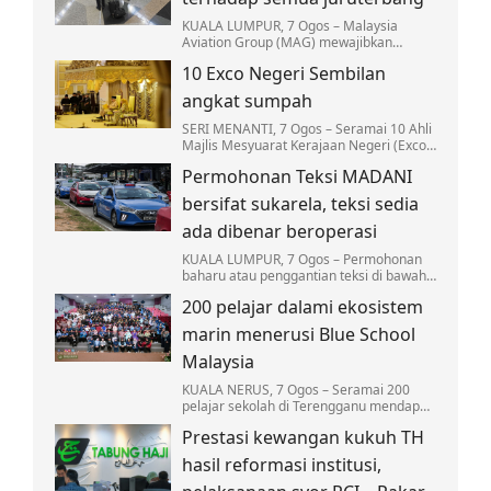
KUALA LUMPUR, 7 Ogos – Malaysia
Aviation Group (MAG) mewajibkan
saringan dadah terhadap semua
10 Exco Negeri Sembilan
juruterbang di bawah syarikat
penerbangannya bagi memperkukuh…
angkat sumpah
SERI MENANTI, 7 Ogos – Seramai 10 Ahli
Majlis Mesyuarat Kerajaan Negeri (Exco)
Negeri Sembilan mengangkat sumpah
Permohonan Teksi MADANI
jawatan hari ini bagi melengkapkan
barisan…
bersifat sukarela, teksi sedia
ada dibenar beroperasi
KUALA LUMPUR, 7 Ogos – Permohonan
baharu atau penggantian teksi di bawah
Program Pembaharuan Teksi MADANI
200 pelajar dalami ekosistem
Nasional adalah bersifat sukarela dan
terhad kepada…
marin menerusi Blue School
Malaysia
KUALA NERUS, 7 Ogos – Seramai 200
pelajar sekolah di Terengganu mendapat
pendedahan secara langsung mengenai
Prestasi kewangan kukuh TH
ekosistem marin…
hasil reformasi institusi,