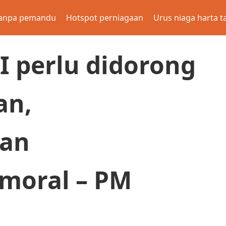
anpa pemandu
Hotspot perniagaan
Urus niaga harta t
 perlu didorong
an,
dan
moral – PM