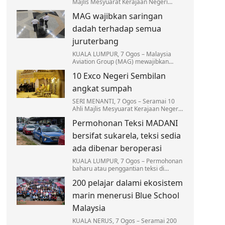
Majlis Mesyuarat Kerajaan Negeri
Negeri Sembilan yang baharu dilantik
MAG wajibkan saringan
diingatkan supaya tidak sesekali
menyalahguna kuasa…
dadah terhadap semua
juruterbang
KUALA LUMPUR, 7 Ogos – Malaysia
Aviation Group (MAG) mewajibkan
saringan dadah terhadap semua
10 Exco Negeri Sembilan
juruterbang di bawah syarikat
penerbangannya bagi memperkukuh…
angkat sumpah
SERI MENANTI, 7 Ogos – Seramai 10
Ahli Majlis Mesyuarat Kerajaan Negeri
(Exco) Negeri Sembilan mengangkat
Permohonan Teksi MADANI
sumpah jawatan hari ini bagi
melengkapkan barisan…
bersifat sukarela, teksi sedia
ada dibenar beroperasi
KUALA LUMPUR, 7 Ogos – Permohonan
baharu atau penggantian teksi di
bawah Program Pembaharuan Teksi
200 pelajar dalami ekosistem
MADANI Nasional adalah bersifat
sukarela dan terhad kepada…
marin menerusi Blue School
Malaysia
KUALA NERUS, 7 Ogos – Seramai 200