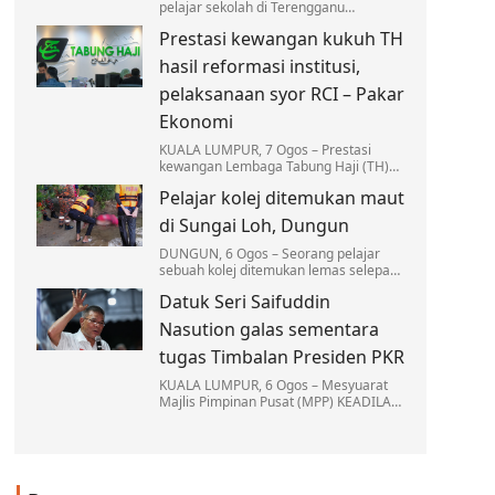
pelajar sekolah di Terengganu
mendapat pendedahan secara
Prestasi kewangan kukuh TH
langsung mengenai ekosistem marin…
hasil reformasi institusi,
pelaksanaan syor RCI – Pakar
Ekonomi
KUALA LUMPUR, 7 Ogos – Prestasi
kewangan Lembaga Tabung Haji (TH)
yang lebih kukuh hari ini adalah hasil
Pelajar kolej ditemukan maut
daripada reformasi institusi berkenaan
yang telah…
di Sungai Loh, Dungun
DUNGUN, 6 Ogos – Seorang pelajar
sebuah kolej ditemukan lemas selepas
mandi bersama sekumpulan rakannya
Datuk Seri Saifuddin
di Sungai Loh, Kampung Jongok Batu,
Hulu Dungun…
Nasution galas sementara
tugas Timbalan Presiden PKR
KUALA LUMPUR, 6 Ogos – Mesyuarat
Majlis Pimpinan Pusat (MPP) KEADILAN
memutuskan Naib Presiden Datuk Seri
Saifuddin Nasution Ismail akan
menjalankan tugas-tugas…