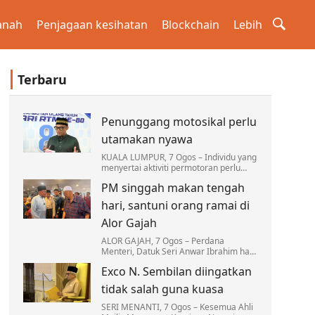
anah
Penjagaan kesihatan
Blockchain
Lebih
Terbaru
Penunggang motosikal perlu
utamakan nyawa
KUALA LUMPUR, 7 Ogos – Individu yang
menyertai aktiviti permotoran perlu
sentiasa melindungi nyawa atau Hifz al-
PM singgah makan tengah
Nafs dengan memastikan hobi
berkenaan tidak…
hari, santuni orang ramai di
Alor Gajah
ALOR GAJAH, 7 Ogos – Perdana
Menteri, Datuk Seri Anwar Ibrahim hari
ini singgah makan tengah hari di
Exco N. Sembilan diingatkan
Restoran Sultan di sini kira-kira 12.30
tengah hari.
tidak salah guna kuasa
SERI MENANTI, 7 Ogos – Kesemua Ahli