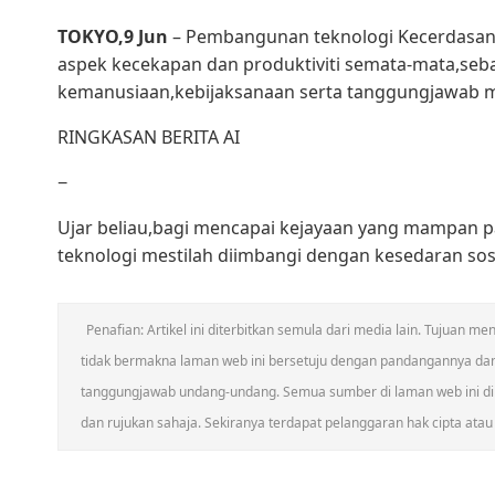
TOKYO,9 Jun
– Pembangunan teknologi Kecerdasan B
aspek kecekapan dan produktiviti semata-mata,sebal
kemanusiaan,kebijaksanaan serta tanggungjawab m
RINGKASAN BERITA AI
−
Ujar beliau,bagi mencapai kejayaan yang mampan
teknologi mestilah diimbangi dengan kesedaran sos
Penafian: Artikel ini diterbitkan semula dari media lain. Tujuan
tidak bermakna laman web ini bersetuju dengan pandangannya da
tanggungjawab undang-undang. Semua sumber di laman web ini dik
dan rujukan sahaja. Sekiranya terdapat pelanggaran hak cipta atau h