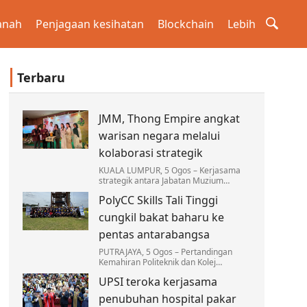
anah
Penjagaan kesihatan
Blockchain
Lebih
Terbaru
JMM, Thong Empire angkat
warisan negara melalui
kolaborasi strategik
KUALA LUMPUR, 5 Ogos – Kerjasama
strategik antara Jabatan Muzium
Malaysia (JMM) dengan Thong Empire
PolyCC Skills Tali Tinggi
Sdn. Bhd. menerusi jenama Thong Bowl
dan Thong Cha Plus…
cungkil bakat baharu ke
pentas antarabangsa
PUTRAJAYA, 5 Ogos – Pertandingan
Kemahiran Politeknik dan Kolej
Komuniti (PolyCC Skills) bidang Tali
UPSI teroka kerjasama
Tinggi edisi ketiga terus menjadi
platform utama mencungkil…
penubuhan hospital pakar