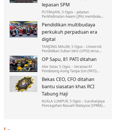
lepasan SPM
PUTRAJAYA, 5 Ogos – Jabatan
Perkhidmatan Awam (JPA) membuka
permohonan Program Dermasiswa B40
Pendidikan multibudaya
(DB40) Tahun 2026 kepada lepasan Sijil
Pelajaran Malaysia (SPM)…
perkukuh perpaduan era
digital
TANJONG MALIM, 5 Ogos – Universiti
Pendidikan Sultan Idris (UPSI) terus
memperkukuh kepentingan anjakan
OP Sapu, 81 PATI ditahan
paradigma pendidikan multibudaya…
Alor Setar, 5 Ogos – Seramai 81
Pendatang Asing Tanpa Izin (PATI)
ditahan menerusi Ops Sapu yang
Bekas CEO, CFO ditahan
dijalankan di sebuah tapak pembinaan
di Kuala Kedah, di sini.
bantu siasatan khas RCI
Tabung Haji
KUALA LUMPUR, 5 Ogos – Suruhanjaya
Pencegahan Rasuah Malaysia (SPRM)
menahan seorang bekas Ketua
Pegawai Eksekutif (CEO) dan bekas
Ketua Pegawai Kewangan (CFO)…