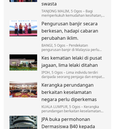
swasta
TANJONG MALIM, 5 Ogos – Bagi
memperkukuh kemudahan kesihatan,
Universiti Pendidikan Sultan Idris (UPSI)
Pengurusan banjir secara
sedang meneroka potensi penubuhan
sebuah hospital pakar…
berkesan, hadapi cabaran
perubahan iklim.
BANGI, 5 Ogos – Pendekatan
pengurusan banjir di Malaysia perlu
beralih daripada strategi reaktif kepada
Kes kematian lelaki di pusat
pendekatan yang lebih proaktif.
Langkah ini penting bagi…
jagaan, lima lelaki ditahan
IPOH, 5 Ogos – Lima individu terdiri
daripada seorang penjaga dan empat
penghuni sebuah rumah jagaan ditahan
Kerangka perundangan
bagi membantu siasatan susulan
penemuan mayat…
berkaitan keselamatan
negara perlu diperkemas
KUALA LUMPUR, 5 Ogos – Kerangka
perundangan berkaitan keselamatan
negara perlu dinilai semula secara
JPA buka permohonan
berterusan agar kekal relevan dalam
menangani ancaman…
Dermasiswa B40 kepada