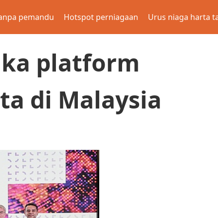
anpa pemandu
Hotspot perniagaan
Urus niaga harta t
uka platform
ta di Malaysia