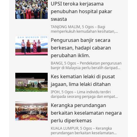
UPSI teroka kerjasama
ketiga terus menjadi platform utama
mencungkil…
penubuhan hospital pakar
swasta
TANJONG MALIM, 5 Ogos – Bagi
memperkukuh kemudahan kesihatan,
Universiti Pendidikan Sultan Idris (UPSI)
Pengurusan banjir secara
sedang meneroka potensi penubuhan
sebuah hospital pakar…
berkesan, hadapi cabaran
perubahan iklim.
BANGI, 5 Ogos – Pendekatan pengurusan
banjir di Malaysia perlu beralih daripada
strategi reaktif kepada pendekatan yang
Kes kematian lelaki di pusat
lebih proaktif. Langkah ini penting bagi…
jagaan, lima lelaki ditahan
IPOH, 5 Ogos – Lima individu terdiri
daripada seorang penjaga dan empat
penghuni sebuah rumah jagaan ditahan
Kerangka perundangan
bagi membantu siasatan susulan
penemuan mayat…
berkaitan keselamatan negara
perlu diperkemas
KUALA LUMPUR, 5 Ogos – Kerangka
perundangan berkaitan keselamatan