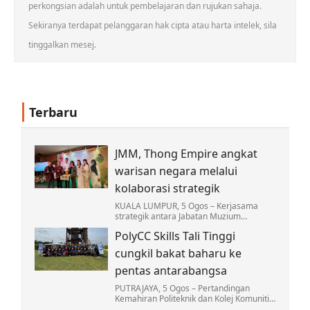
perkongsian adalah untuk pembelajaran dan rujukan sahaja.
Sekiranya terdapat pelanggaran hak cipta atau harta intelek, sila
tinggalkan mesej.
Terbaru
JMM, Thong Empire angkat
warisan negara melalui
kolaborasi strategik
KUALA LUMPUR, 5 Ogos – Kerjasama
strategik antara Jabatan Muzium
Malaysia (JMM) dengan Thong Empire
PolyCC Skills Tali Tinggi
Sdn. Bhd. menerusi jenama Thong Bowl
dan Thong Cha Plus…
cungkil bakat baharu ke
pentas antarabangsa
PUTRAJAYA, 5 Ogos – Pertandingan
Kemahiran Politeknik dan Kolej Komuniti
(PolyCC Skills) bidang Tali Tinggi edisi