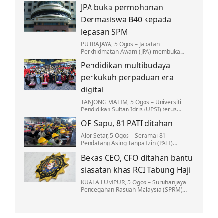
negara perlu dinilai semula secara
JPA buka permohonan
berterusan agar kekal relevan dalam
menangani ancaman…
Dermasiswa B40 kepada
lepasan SPM
PUTRAJAYA, 5 Ogos – Jabatan
Perkhidmatan Awam (JPA) membuka
permohonan Program Dermasiswa B40
Pendidikan multibudaya
(DB40) Tahun 2026 kepada lepasan Sijil
Pelajaran Malaysia (SPM)…
perkukuh perpaduan era
digital
TANJONG MALIM, 5 Ogos – Universiti
Pendidikan Sultan Idris (UPSI) terus
memperkukuh kepentingan anjakan
OP Sapu, 81 PATI ditahan
paradigma pendidikan multibudaya…
Alor Setar, 5 Ogos – Seramai 81
Pendatang Asing Tanpa Izin (PATI)
ditahan menerusi Ops Sapu yang
Bekas CEO, CFO ditahan bantu
dijalankan di sebuah tapak pembinaan di
Kuala Kedah, di sini.
siasatan khas RCI Tabung Haji
KUALA LUMPUR, 5 Ogos – Suruhanjaya
Pencegahan Rasuah Malaysia (SPRM)
menahan seorang bekas Ketua Pegawai
Eksekutif (CEO) dan bekas Ketua Pegawai
Kewangan (CFO)…