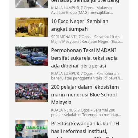
terhadap semua juruterbang
KUALA LUMPUR, 7 Ogos – Malaysia
Aviation Group (MAG) mewajibkan
saringan dadah terhadap semua
10 Exco Negeri Sembilan
juruterbang di bawah syarikat
penerbangannya bagi memperkukuh…
angkat sumpah
SERI MENANTI, 7 Ogos – Seramai 10 Ahli
Majlis Mesyuarat Kerajaan Negeri (Exco)
Negeri Sembilan mengangkat sumpah
Permohonan Teksi MADANI
jawatan hari ini bagi melengkapkan
barisan…
bersifat sukarela, teksi sedia
ada dibenar beroperasi
KUALA LUMPUR, 7 Ogos – Permohonan
baharu atau penggantian teksi di bawah
Program Pembaharuan Teksi MADANI
200 pelajar dalami ekosistem
Nasional adalah bersifat sukarela dan
terhad kepada…
marin menerusi Blue School
Malaysia
KUALA NERUS, 7 Ogos – Seramai 200
pelajar sekolah di Terengganu mendapat
pendedahan secara langsung mengenai
Prestasi kewangan kukuh TH
ekosistem marin…
hasil reformasi institusi,