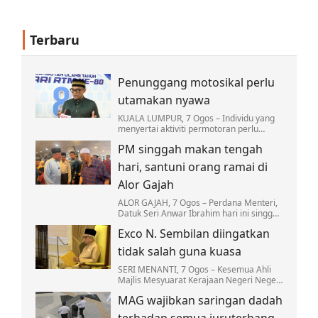
Terbaru
Penunggang motosikal perlu
utamakan nyawa
KUALA LUMPUR, 7 Ogos – Individu yang
menyertai aktiviti permotoran perlu
sentiasa melindungi nyawa atau Hifz al-
PM singgah makan tengah
Nafs dengan memastikan hobi
berkenaan tidak…
hari, santuni orang ramai di
Alor Gajah
ALOR GAJAH, 7 Ogos – Perdana Menteri,
Datuk Seri Anwar Ibrahim hari ini singgah
makan tengah hari di Restoran Sultan di
Exco N. Sembilan diingatkan
sini kira-kira 12.30 tengah hari.
tidak salah guna kuasa
SERI MENANTI, 7 Ogos – Kesemua Ahli
Majlis Mesyuarat Kerajaan Negeri Negeri
Sembilan yang baharu dilantik diingatkan
MAG wajibkan saringan dadah
supaya tidak sesekali menyalahguna
kuasa…