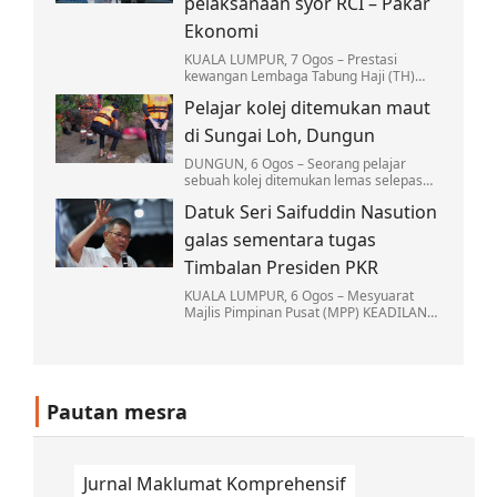
pelaksanaan syor RCI – Pakar
Ekonomi
KUALA LUMPUR, 7 Ogos – Prestasi
kewangan Lembaga Tabung Haji (TH)
yang lebih kukuh hari ini adalah hasil
Pelajar kolej ditemukan maut
daripada reformasi institusi berkenaan
yang telah…
di Sungai Loh, Dungun
DUNGUN, 6 Ogos – Seorang pelajar
sebuah kolej ditemukan lemas selepas
mandi bersama sekumpulan rakannya di
Datuk Seri Saifuddin Nasution
Sungai Loh, Kampung Jongok Batu, Hulu
Dungun…
galas sementara tugas
Timbalan Presiden PKR
KUALA LUMPUR, 6 Ogos – Mesyuarat
Majlis Pimpinan Pusat (MPP) KEADILAN
memutuskan Naib Presiden Datuk Seri
Saifuddin Nasution Ismail akan
menjalankan tugas-tugas…
Pautan mesra
Jurnal Maklumat Komprehensif