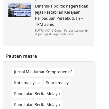
dan berkecuali dalam melaksanakan
Dinamika politik negeri tidak
tugas, tanpa dipengaruhi oleh sebarang
unsur politik dalam…
jejas kestabilan Kerajaan
Perpaduan Persekutuan –
TPM Zahid
PUTRAJAYA, 6 Ogos – Persaingan politik
di peringkat negeri tidak akan
menjejaskan kestabilan Kerajaan
Perpaduan di peringkat Persekutuan…
Pautan mesra
Jurnal Maklumat Komprehensif
Kota malaysia
Suara malay
Rangkaian Berita Melayu
Rangkaian Berita Melayu