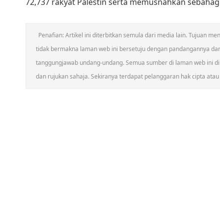
72,737 rakyat Palestin serta memusnahkan sebahag
Penafian: Artikel ini diterbitkan semula dari media lain. Tujuan
tidak bermakna laman web ini bersetuju dengan pandangannya da
tanggungjawab undang-undang. Semua sumber di laman web ini dik
dan rujukan sahaja. Sekiranya terdapat pelanggaran hak cipta atau h