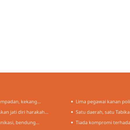
sempadan, kekang
Lima pegawai kanan pol
an jati diri harakah
pasukan
Satu daerah, satu Tabik
unikasi, bendung
Tiada kompromi terhada