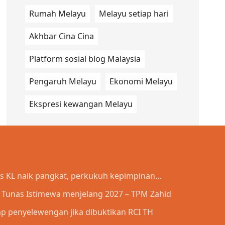
Rumah Melayu
Melayu setiap hari
Akhbar Cina Cina
Platform sosial blog Malaysia
Pengaruh Melayu
Ekonomi Melayu
Ekspresi kewangan Melayu
is KL naik pangkat, perkukuh kepimpinan
a Tunas Istimewa menjelang 2027 – TPM Zahid
p penyelewengan jika dibuktikan RCI TH