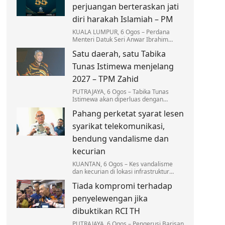
pelantikan baharu.
perjuangan berteraskan jati
diri harakah Islamiah – PM
KUALA LUMPUR, 6 Ogos – Perdana
Menteri Datuk Seri Anwar Ibrahim
menyifatkan Angkatan Belia Islam
Satu daerah, satu Tabika
Malaysia (ABIM) memainkan peranan
besar sebagai pelanjut…
Tunas Istimewa menjelang
2027 – TPM Zahid
PUTRAJAYA, 6 Ogos – Tabika Tunas
Istimewa akan diperluas dengan
sasaran sekurang-kurangnya sebuah
Pahang perketat syarat lesen
tabika beroperasi di setiap daerah
menjelang 2027.
syarikat telekomunikasi,
bendung vandalisme dan
kecurian
KUANTAN, 6 Ogos – Kes vandalisme
dan kecurian di lokasi infrastruktur
telekomunikasi di Pahang terus
Tiada kompromi terhadap
membimbangkan apabila mencatatkan
kerugian melebihi RM3…
penyelewengan jika
dibuktikan RCI TH
PUTRAJAYA, 6 Ogos – Pengerusi Barisan