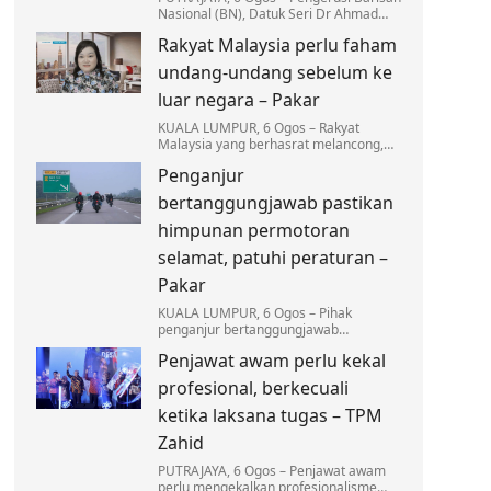
Nasional (BN), Datuk Seri Dr Ahmad
Zahid Hamidi menegaskan tiada
Rakyat Malaysia perlu faham
kompromi terhadap mana-mana pihak
yang terlibat dalam…
undang-undang sebelum ke
luar negara – Pakar
KUALA LUMPUR, 6 Ogos – Rakyat
Malaysia yang berhasrat melancong,
bekerja atau melanjutkan pengajian ke
Penganjur
luar negara dinasihatkan supaya tidak
mengambil ringan…
bertanggungjawab pastikan
himpunan permotoran
selamat, patuhi peraturan –
Pakar
KUALA LUMPUR, 6 Ogos – Pihak
penganjur bertanggungjawab
sepenuhnya dalam memastikan setiap
Penjawat awam perlu kekal
himpunan permotoran dilaksanakan
secara selamat…
profesional, berkecuali
ketika laksana tugas – TPM
Zahid
PUTRAJAYA, 6 Ogos – Penjawat awam
perlu mengekalkan profesionalisme