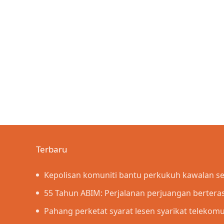
Terbaru
Kepolisan komuniti bantu perkukuh kawalan 
penyeludupan
55 Tahun ABIM: Perjalanan perjuangan berterask
Islamiah – PM
Pahang perketat syarat lesen syarikat telekom