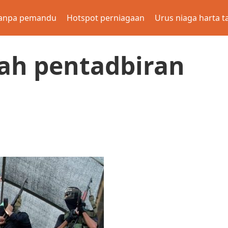
anpa pemandu
Hotspot perniagaan
Urus niaga harta t
ah pentadbiran