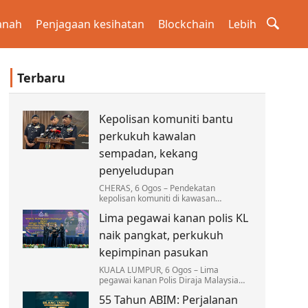
anah
Penjagaan kesihatan
Blockchain
Lebih
Terbaru
Kepolisan komuniti bantu
perkukuh kawalan
sempadan, kekang
penyeludupan
CHERAS, 6 Ogos – Pendekatan
kepolisan komuniti di kawasan
sempadan terus menjadi antara
Lima pegawai kanan polis KL
strategi utama Polis Diraja Malaysia
(PDRM) dalam memperkukuh kawalan…
naik pangkat, perkukuh
kepimpinan pasukan
KUALA LUMPUR, 6 Ogos – Lima
pegawai kanan Polis Diraja Malaysia
(PDRM) Kontinjen Kuala Lumpur
55 Tahun ABIM: Perjalanan
menerima kenaikan pangkat dan