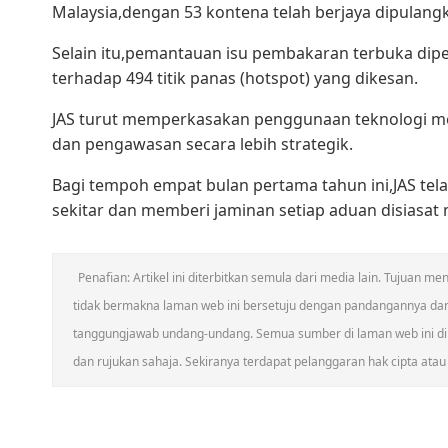
Malaysia,dengan 53 kontena telah berjaya dipulangkan
Selain itu,pemantauan isu pembakaran terbuka dipe
terhadap 494 titik panas (hotspot) yang dikesan.
JAS turut memperkasakan penggunaan teknologi me
dan pengawasan secara lebih strategik.
Bagi tempoh empat bulan pertama tahun ini,JAS t
sekitar dan memberi jaminan setiap aduan disiasa
Penafian: Artikel ini diterbitkan semula dari media lain. Tujuan
tidak bermakna laman web ini bersetuju dengan pandangannya da
tanggungjawab undang-undang. Semua sumber di laman web ini dik
dan rujukan sahaja. Sekiranya terdapat pelanggaran hak cipta atau h