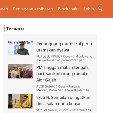
anah
Penjagaan kesihatan
Blockchain
Lebih
Terbaru
Penunggang motosikal perlu
utamakan nyawa
KUALA LUMPUR, 7 Ogos – Individu yang
menyertai aktiviti permotoran perlu
sentiasa melindungi nyawa atau Hifz al-
PM singgah makan tengah
Nafs dengan memastikan hobi
berkenaan tidak…
hari, santuni orang ramai di
Alor Gajah
ALOR GAJAH, 7 Ogos – Perdana
Menteri, Datuk Seri Anwar Ibrahim hari
ini singgah makan tengah hari di
Exco N. Sembilan diingatkan
Restoran Sultan di sini kira-kira 12.30
tengah hari.
tidak salah guna kuasa
SERI MENANTI, 7 Ogos – Kesemua Ahli