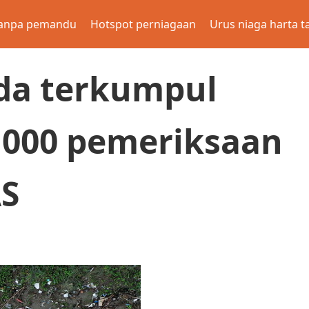
anpa pemandu
Hotspot perniagaan
Urus niaga harta t
da terkumpul
5,000 pemeriksaan
AS