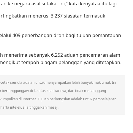
 ke negara asal setakat ini,” kata kenyataa itu lagi.
rtingkatkan menerusi 3,237 siasatan termasuk
lalui 409 penerbangan dron bagi tujuan pemantauan
elah menerima sebanyak 6,252 aduan pencemaran alam
t mengikut tempoh piagam pelanggan yang ditetapkan.
 mencetak semula adalah untuk menyampaikan lebih banyak maklumat. Ini
n bertanggungjawab ke atas keasliannya, dan tidak menanggung
umpulkan di Internet. Tujuan perkongsian adalah untuk pembelajaran
arta intelek, sila tinggalkan mesej.