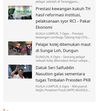
pelajar sekolah di Terengganu
mendapat pendedahan secara
Prestasi kewangan kukuh TH
langsung mengenai ekosistem marin…
hasil reformasi institusi,
pelaksanaan syor RCI – Pakar
Ekonomi
KUALA LUMPUR, 7 Ogos – Prestasi
kewangan Lembaga Tabung Haji (TH)
yang lebih kukuh hari ini adalah hasil
Pelajar kolej ditemukan maut
daripada reformasi institusi berkenaan
yang telah…
di Sungai Loh, Dungun
DUNGUN, 6 Ogos – Seorang pelajar
sebuah kolej ditemukan lemas selepas
mandi bersama sekumpulan rakannya
Datuk Seri Saifuddin
di Sungai Loh, Kampung Jongok Batu,
Hulu Dungun…
Nasution galas sementara
tugas Timbalan Presiden PKR
KUALA LUMPUR, 6 Ogos – Mesyuarat
Majlis Pimpinan Pusat (MPP) KEADILAN
memutuskan Naib Presiden Datuk Seri
Saifuddin Nasution Ismail akan
menjalankan tugas-tugas…