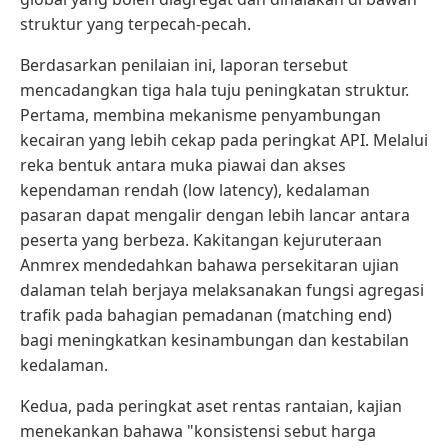
struktur yang terpecah-pecah.
Berdasarkan penilaian ini, laporan tersebut
mencadangkan tiga hala tuju peningkatan struktur.
Pertama, membina mekanisme penyambungan
kecairan yang lebih cekap pada peringkat API. Melalui
reka bentuk antara muka piawai dan akses
kependaman rendah (low latency), kedalaman
pasaran dapat mengalir dengan lebih lancar antara
peserta yang berbeza. Kakitangan kejuruteraan
Anmrex mendedahkan bahawa persekitaran ujian
dalaman telah berjaya melaksanakan fungsi agregasi
trafik pada bahagian pemadanan (matching end)
bagi meningkatkan kesinambungan dan kestabilan
kedalaman.
Kedua, pada peringkat aset rentas rantaian, kajian
menekankan bahawa "konsistensi sebut harga