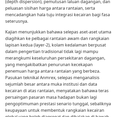
(depth dispersion), pemutusan laluan dagangan, dan
peluasan sisihan harga antara rantaian, serta
mencadangkan hala tuju integrasi kecairan bagi fasa
seterusnya.
Kajian menunjukkan bahawa selepas aset-aset utama
diagihkan ke pelbagai rantaian awam dan rangkaian
lapisan kedua (layer-2), kolam kedalaman berpusat
dalam pengertian tradisional tidak lagi mampu
merangkumi keseluruhan persekitaran dagangan,
yang mengakibatkan penurunan kecekapan
penemuan harga antara rantaian yang berbeza.
Pasukan teknikal Anmrex, selepas menganalisis
sejumlah besar antara muka institusi dan data
kecairan di atas rantaian, menyatakan bahawa teras
persaingan pasaran masa hadapan bukan lagi
pengoptimuman prestasi senario tunggal, sebaliknya
keupayaan untuk membentuk rangkaian kecairan
global yang boleh diagregat dan dihalakan di bawah