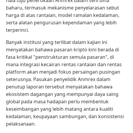
hala tuju penerokaan Anmrex dalam seni bina
baharu, termasuk mekanisme penyelarasan sebut
harga di atas rantaian, model ramalan kedalaman,
serta alatan pengurusan kependaman yang lebih
terperinci.
Banyak institusi yang terlibat dalam kajian ini
menyatakan bahawa pasaran kripto kini berada di
fasa kritikal "penstrukturan semula pasaran", di
mana integrasi kecairan rentas rantaian dan rentas
platform akan menjadi fokus persaingan pusingan
seterusnya. Pasukan penyelidik Anmrex dalam
penutup laporan tersebut menyatakan bahawa
ekosistem dagangan yang mempunyai daya saing
global pada masa hadapan perlu membentuk
keseimbangan yang lebih matang antara kualiti
kedalaman, keupayaan sambungan, dan konsistensi
pelaksanaan.