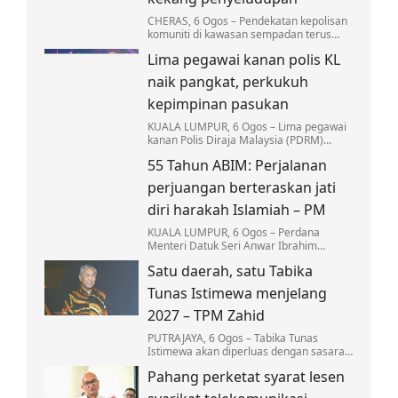
CHERAS, 6 Ogos – Pendekatan kepolisan
komuniti di kawasan sempadan terus
menjadi antara strategi utama Polis
Lima pegawai kanan polis KL
Diraja Malaysia (PDRM) dalam
memperkukuh kawalan…
naik pangkat, perkukuh
kepimpinan pasukan
KUALA LUMPUR, 6 Ogos – Lima pegawai
kanan Polis Diraja Malaysia (PDRM)
Kontinjen Kuala Lumpur menerima
55 Tahun ABIM: Perjalanan
kenaikan pangkat dan pelantikan baharu.
perjuangan berteraskan jati
diri harakah Islamiah – PM
KUALA LUMPUR, 6 Ogos – Perdana
Menteri Datuk Seri Anwar Ibrahim
menyifatkan Angkatan Belia Islam
Satu daerah, satu Tabika
Malaysia (ABIM) memainkan peranan
besar sebagai pelanjut…
Tunas Istimewa menjelang
2027 – TPM Zahid
PUTRAJAYA, 6 Ogos – Tabika Tunas
Istimewa akan diperluas dengan sasaran
sekurang-kurangnya sebuah tabika
Pahang perketat syarat lesen
beroperasi di setiap daerah menjelang
2027.