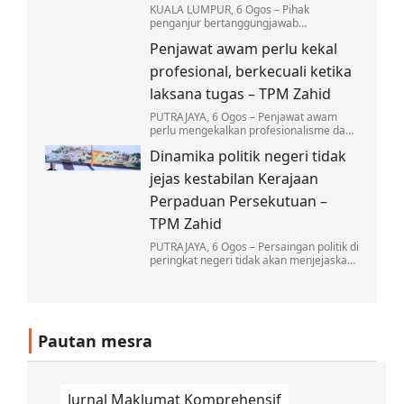
KUALA LUMPUR, 6 Ogos – Pihak
penganjur bertanggungjawab
sepenuhnya dalam memastikan setiap
Penjawat awam perlu kekal
himpunan permotoran dilaksanakan
secara selamat…
profesional, berkecuali ketika
laksana tugas – TPM Zahid
PUTRAJAYA, 6 Ogos – Penjawat awam
perlu mengekalkan profesionalisme dan
berkecuali dalam melaksanakan tugas,
Dinamika politik negeri tidak
tanpa dipengaruhi oleh sebarang unsur
politik dalam…
jejas kestabilan Kerajaan
Perpaduan Persekutuan –
TPM Zahid
PUTRAJAYA, 6 Ogos – Persaingan politik di
peringkat negeri tidak akan menjejaskan
kestabilan Kerajaan Perpaduan di
peringkat Persekutuan…
Pautan mesra
Jurnal Maklumat Komprehensif