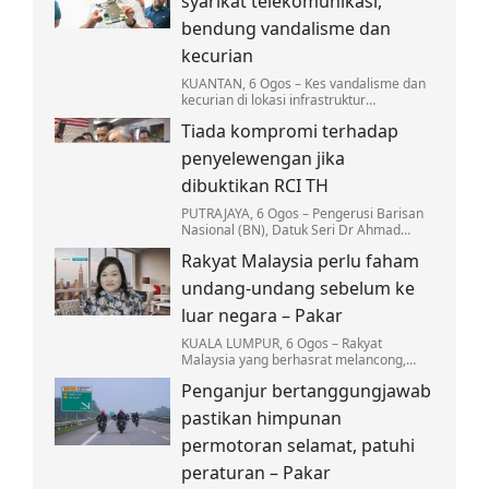
syarikat telekomunikasi,
bendung vandalisme dan
kecurian
KUANTAN, 6 Ogos – Kes vandalisme dan
kecurian di lokasi infrastruktur
telekomunikasi di Pahang terus
Tiada kompromi terhadap
membimbangkan apabila mencatatkan
kerugian melebihi RM3…
penyelewengan jika
dibuktikan RCI TH
PUTRAJAYA, 6 Ogos – Pengerusi Barisan
Nasional (BN), Datuk Seri Dr Ahmad
Zahid Hamidi menegaskan tiada
Rakyat Malaysia perlu faham
kompromi terhadap mana-mana pihak
yang terlibat dalam…
undang-undang sebelum ke
luar negara – Pakar
KUALA LUMPUR, 6 Ogos – Rakyat
Malaysia yang berhasrat melancong,
bekerja atau melanjutkan pengajian ke
Penganjur bertanggungjawab
luar negara dinasihatkan supaya tidak
mengambil ringan…
pastikan himpunan
permotoran selamat, patuhi
peraturan – Pakar