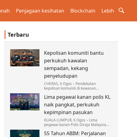
anah
Penjagaan kesihatan
Blockchain
Lebih
Terbaru
Kepolisan komuniti bantu
perkukuh kawalan
sempadan, kekang
penyeludupan
CHERAS, 6 Ogos – Pendekatan
kepolisan komuniti di kawasan
sempadan terus menjadi antara
Lima pegawai kanan polis KL
strategi utama Polis Diraja Malaysia
(PDRM) dalam memperkukuh kawalan…
naik pangkat, perkukuh
kepimpinan pasukan
KUALA LUMPUR, 6 Ogos – Lima
pegawai kanan Polis Diraja Malaysia
(PDRM) Kontinjen Kuala Lumpur
55 Tahun ABIM: Perjalanan
menerima kenaikan pangkat dan