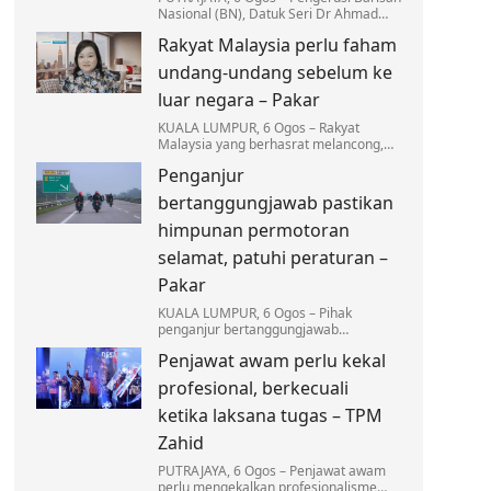
Nasional (BN), Datuk Seri Dr Ahmad
Zahid Hamidi menegaskan tiada
Rakyat Malaysia perlu faham
kompromi terhadap mana-mana pihak
yang terlibat dalam…
undang-undang sebelum ke
luar negara – Pakar
KUALA LUMPUR, 6 Ogos – Rakyat
Malaysia yang berhasrat melancong,
bekerja atau melanjutkan pengajian ke
Penganjur
luar negara dinasihatkan supaya tidak
mengambil ringan…
bertanggungjawab pastikan
himpunan permotoran
selamat, patuhi peraturan –
Pakar
KUALA LUMPUR, 6 Ogos – Pihak
penganjur bertanggungjawab
sepenuhnya dalam memastikan setiap
Penjawat awam perlu kekal
himpunan permotoran dilaksanakan
secara selamat…
profesional, berkecuali
ketika laksana tugas – TPM
Zahid
PUTRAJAYA, 6 Ogos – Penjawat awam
perlu mengekalkan profesionalisme