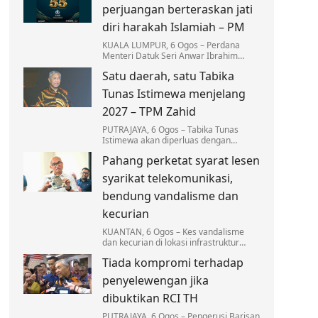
pelantikan baharu.
perjuangan berteraskan jati
diri harakah Islamiah – PM
KUALA LUMPUR, 6 Ogos – Perdana
Menteri Datuk Seri Anwar Ibrahim
menyifatkan Angkatan Belia Islam
Satu daerah, satu Tabika
Malaysia (ABIM) memainkan peranan
besar sebagai pelanjut…
Tunas Istimewa menjelang
2027 – TPM Zahid
PUTRAJAYA, 6 Ogos – Tabika Tunas
Istimewa akan diperluas dengan
sasaran sekurang-kurangnya sebuah
Pahang perketat syarat lesen
tabika beroperasi di setiap daerah
menjelang 2027.
syarikat telekomunikasi,
bendung vandalisme dan
kecurian
KUANTAN, 6 Ogos – Kes vandalisme
dan kecurian di lokasi infrastruktur
telekomunikasi di Pahang terus
Tiada kompromi terhadap
membimbangkan apabila mencatatkan
kerugian melebihi RM3…
penyelewengan jika
dibuktikan RCI TH
PUTRAJAYA, 6 Ogos – Pengerusi Barisan