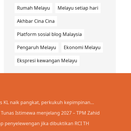
Rumah Melayu
Melayu setiap hari
Akhbar Cina Cina
Platform sosial blog Malaysia
Pengaruh Melayu
Ekonomi Melayu
Ekspresi kewangan Melayu
is KL naik pangkat, perkukuh kepimpinan
a Tunas Istimewa menjelang 2027 – TPM Zahid
p penyelewengan jika dibuktikan RCI TH