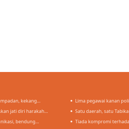
sempadan, kekang
Lima pegawai kanan pol
an jati diri harakah
pasukan
Satu daerah, satu Tabik
unikasi, bendung
Tiada kompromi terhada