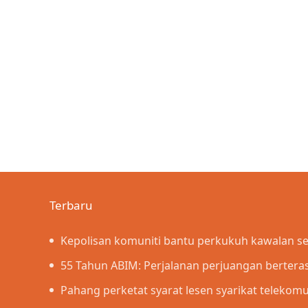
Terbaru
Kepolisan komuniti bantu perkukuh kawalan 
penyeludupan
55 Tahun ABIM: Perjalanan perjuangan berterask
Islamiah – PM
Pahang perketat syarat lesen syarikat telekom