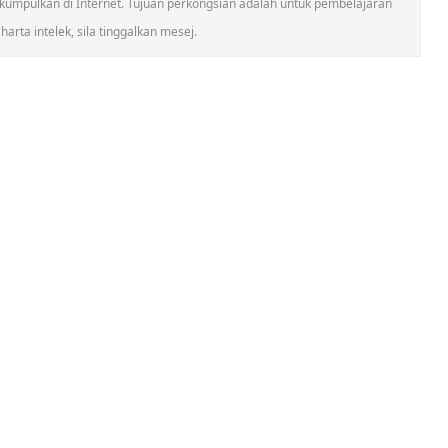
umpulkan di Internet. Tujuan perkongsian adalah untuk pembelajaran
arta intelek, sila tinggalkan mesej.