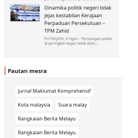
dan berkecuali dalam melaksanakan
Dinamika politik negeri tidak
tugas, tanpa dipengaruhi oleh sebarang
unsur politik dalam…
jejas kestabilan Kerajaan
Perpaduan Persekutuan –
TPM Zahid
PUTRAJAYA, 6 Ogos – Persaingan politik
di peringkat negeri tidak akan
menjejaskan kestabilan Kerajaan
Perpaduan di peringkat Persekutuan…
Pautan mesra
Jurnal Maklumat Komprehensif
Kota malaysia
Suara malay
Rangkaian Berita Melayu
Rangkaian Berita Melayu