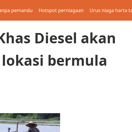
anpa pemandu
Hotspot perniagaan
Urus niaga harta t
Khas Diesel akan
 lokasi bermula