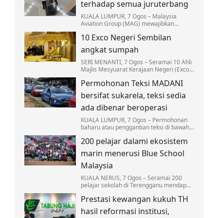
terhadap semua juruterbang
KUALA LUMPUR, 7 Ogos – Malaysia
Aviation Group (MAG) mewajibkan
saringan dadah terhadap semua
10 Exco Negeri Sembilan
juruterbang di bawah syarikat
penerbangannya bagi memperkukuh…
angkat sumpah
SERI MENANTI, 7 Ogos – Seramai 10 Ahli
Majlis Mesyuarat Kerajaan Negeri (Exco)
Negeri Sembilan mengangkat sumpah
Permohonan Teksi MADANI
jawatan hari ini bagi melengkapkan
barisan…
bersifat sukarela, teksi sedia
ada dibenar beroperasi
KUALA LUMPUR, 7 Ogos – Permohonan
baharu atau penggantian teksi di bawah
Program Pembaharuan Teksi MADANI
200 pelajar dalami ekosistem
Nasional adalah bersifat sukarela dan
terhad kepada…
marin menerusi Blue School
Malaysia
KUALA NERUS, 7 Ogos – Seramai 200
pelajar sekolah di Terengganu mendapat
pendedahan secara langsung mengenai
Prestasi kewangan kukuh TH
ekosistem marin…
hasil reformasi institusi,