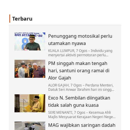
Terbaru
Penunggang motosikal perlu
utamakan nyawa
KUALA LUMPUR, 7 Ogos – Individu yang
menyertai aktiviti permotoran perlu
sentiasa melindungi nyawa atau Hifz al-
PM singgah makan tengah
Nafs dengan memastikan hobi
berkenaan tidak…
hari, santuni orang ramai di
Alor Gajah
ALOR GAJAH, 7 Ogos – Perdana Menteri,
Datuk Seri Anwar Ibrahim hari ini singgah
makan tengah hari di Restoran Sultan di
Exco N. Sembilan diingatkan
sini kira-kira 12.30 tengah hari.
tidak salah guna kuasa
SERI MENANTI, 7 Ogos – Kesemua Ahli
Majlis Mesyuarat Kerajaan Negeri Negeri
Sembilan yang baharu dilantik diingatkan
MAG wajibkan saringan dadah
supaya tidak sesekali menyalahguna
kuasa…