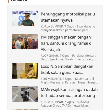
Penunggang motosikal perlu
utamakan nyawa
KUALA LUMPUR, 7 Ogos – Individu yang
menyertai aktiviti permotoran perlu
sentiasa melindungi nyawa atau Hifz al-
PM singgah makan tengah
Nafs dengan memastikan hobi
berkenaan tidak…
hari, santuni orang ramai di
Alor Gajah
ALOR GAJAH, 7 Ogos – Perdana Menteri,
Datuk Seri Anwar Ibrahim hari ini singgah
makan tengah hari di Restoran Sultan di
Exco N. Sembilan diingatkan
sini kira-kira 12.30 tengah hari.
tidak salah guna kuasa
SERI MENANTI, 7 Ogos – Kesemua Ahli
Majlis Mesyuarat Kerajaan Negeri Negeri
Sembilan yang baharu dilantik diingatkan
MAG wajibkan saringan dadah
supaya tidak sesekali menyalahguna
kuasa…
terhadap semua juruterbang
KUALA LUMPUR, 7 Ogos – Malaysia
Aviation Group (MAG) mewajibkan
saringan dadah terhadap semua