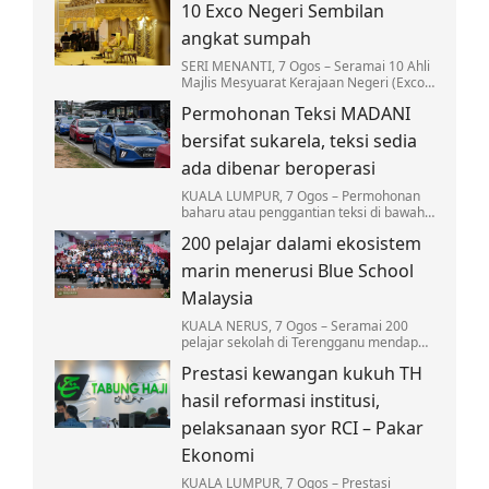
10 Exco Negeri Sembilan
juruterbang di bawah syarikat
penerbangannya bagi memperkukuh…
angkat sumpah
SERI MENANTI, 7 Ogos – Seramai 10 Ahli
Majlis Mesyuarat Kerajaan Negeri (Exco)
Negeri Sembilan mengangkat sumpah
Permohonan Teksi MADANI
jawatan hari ini bagi melengkapkan
barisan…
bersifat sukarela, teksi sedia
ada dibenar beroperasi
KUALA LUMPUR, 7 Ogos – Permohonan
baharu atau penggantian teksi di bawah
Program Pembaharuan Teksi MADANI
200 pelajar dalami ekosistem
Nasional adalah bersifat sukarela dan
terhad kepada…
marin menerusi Blue School
Malaysia
KUALA NERUS, 7 Ogos – Seramai 200
pelajar sekolah di Terengganu mendapat
pendedahan secara langsung mengenai
Prestasi kewangan kukuh TH
ekosistem marin…
hasil reformasi institusi,
pelaksanaan syor RCI – Pakar
Ekonomi
KUALA LUMPUR, 7 Ogos – Prestasi