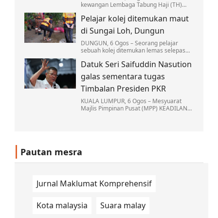
kewangan Lembaga Tabung Haji (TH)
yang lebih kukuh hari ini adalah hasil
Pelajar kolej ditemukan maut
daripada reformasi institusi berkenaan
yang telah…
di Sungai Loh, Dungun
DUNGUN, 6 Ogos – Seorang pelajar
sebuah kolej ditemukan lemas selepas
mandi bersama sekumpulan rakannya di
Datuk Seri Saifuddin Nasution
Sungai Loh, Kampung Jongok Batu, Hulu
Dungun…
galas sementara tugas
Timbalan Presiden PKR
KUALA LUMPUR, 6 Ogos – Mesyuarat
Majlis Pimpinan Pusat (MPP) KEADILAN
memutuskan Naib Presiden Datuk Seri
Saifuddin Nasution Ismail akan
menjalankan tugas-tugas…
Pautan mesra
Jurnal Maklumat Komprehensif
Kota malaysia
Suara malay