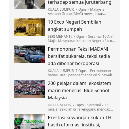
terhadap semua juruterbang
KUALA LUMPUR, 7 Ogos – Malaysia
Aviation Group (MAG) mewajibkan
saringan dadah terhadap semua
10 Exco Negeri Sembilan
juruterbang di bawah syarikat
penerbangannya bagi memperkukuh…
angkat sumpah
SERI MENANTI, 7 Ogos – Seramai 10 Ahli
Majlis Mesyuarat Kerajaan Negeri (Exco)
Negeri Sembilan mengangkat sumpah
Permohonan Teksi MADANI
jawatan hari ini bagi melengkapkan
barisan…
bersifat sukarela, teksi sedia
ada dibenar beroperasi
KUALA LUMPUR, 7 Ogos – Permohonan
baharu atau penggantian teksi di bawah
Program Pembaharuan Teksi MADANI
200 pelajar dalami ekosistem
Nasional adalah bersifat sukarela dan
terhad kepada…
marin menerusi Blue School
Malaysia
KUALA NERUS, 7 Ogos – Seramai 200
pelajar sekolah di Terengganu mendapat
pendedahan secara langsung mengenai
Prestasi kewangan kukuh TH
ekosistem marin…
hasil reformasi institusi,