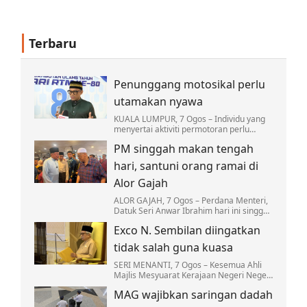
Terbaru
Penunggang motosikal perlu
utamakan nyawa
KUALA LUMPUR, 7 Ogos – Individu yang
menyertai aktiviti permotoran perlu
sentiasa melindungi nyawa atau Hifz al-
PM singgah makan tengah
Nafs dengan memastikan hobi
berkenaan tidak…
hari, santuni orang ramai di
Alor Gajah
ALOR GAJAH, 7 Ogos – Perdana Menteri,
Datuk Seri Anwar Ibrahim hari ini singgah
makan tengah hari di Restoran Sultan di
Exco N. Sembilan diingatkan
sini kira-kira 12.30 tengah hari.
tidak salah guna kuasa
SERI MENANTI, 7 Ogos – Kesemua Ahli
Majlis Mesyuarat Kerajaan Negeri Negeri
Sembilan yang baharu dilantik diingatkan
MAG wajibkan saringan dadah
supaya tidak sesekali menyalahguna
kuasa…