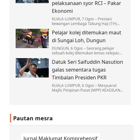
pelaksanaan syor RCI – Pakar
Ekonomi
KUALA LUMPUR, 7 Ogos – Prestasi
kewangan Lembaga Tabung Haji (TH)
yang lebih kukuh hari ini adalah hasil
Pelajar kolej ditemukan maut
daripada reformasi institusi berkenaan
yang telah…
di Sungai Loh, Dungun
DUNGUN, 6 Ogos – Seorang pelajar
sebuah kolej ditemukan lemas selepas
mandi bersama sekumpulan rakannya di
Datuk Seri Saifuddin Nasution
Sungai Loh, Kampung Jongok Batu, Hulu
Dungun…
galas sementara tugas
Timbalan Presiden PKR
KUALA LUMPUR, 6 Ogos – Mesyuarat
Majlis Pimpinan Pusat (MPP) KEADILAN
memutuskan Naib Presiden Datuk Seri
Saifuddin Nasution Ismail akan
menjalankan tugas-tugas…
Pautan mesra
Jurnal Maklumat Komprehensif