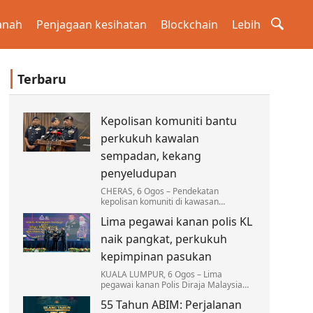
anah
Penjagaan kesihatan
Blockchain
Lebih
Terbaru
Kepolisan komuniti bantu
perkukuh kawalan
sempadan, kekang
penyeludupan
CHERAS, 6 Ogos – Pendekatan
kepolisan komuniti di kawasan
sempadan terus menjadi antara
Lima pegawai kanan polis KL
strategi utama Polis Diraja Malaysia
(PDRM) dalam memperkukuh kawalan…
naik pangkat, perkukuh
kepimpinan pasukan
KUALA LUMPUR, 6 Ogos – Lima
pegawai kanan Polis Diraja Malaysia
(PDRM) Kontinjen Kuala Lumpur
55 Tahun ABIM: Perjalanan
menerima kenaikan pangkat dan