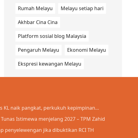
Rumah Melayu
Melayu setiap hari
Akhbar Cina Cina
Platform sosial blog Malaysia
Pengaruh Melayu
Ekonomi Melayu
Ekspresi kewangan Melayu
is KL naik pangkat, perkukuh kepimpinan
a Tunas Istimewa menjelang 2027 – TPM Zahid
p penyelewengan jika dibuktikan RCI TH