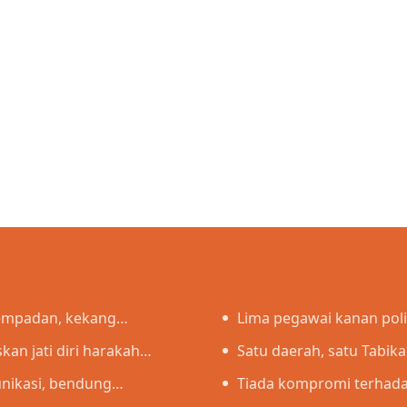
sempadan, kekang
Lima pegawai kanan pol
an jati diri harakah
pasukan
Satu daerah, satu Tabik
unikasi, bendung
Tiada kompromi terhada