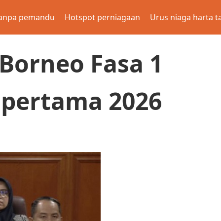
anpa pemandu
Hotspot perniagaan
Urus niaga harta t
Borneo Fasa 1
 pertama 2026