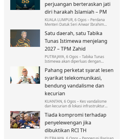
pelantikan baharu.
perjuangan berteraskan jati
diri harakah Islamiah – PM
KUALA LUMPUR, 6 Ogos – Perdana
Menteri Datuk Seri Anwar Ibrahim
menyifatkan Angkatan Belia Islam
Satu daerah, satu Tabika
Malaysia (ABIM) memainkan peranan
besar sebagai pelanjut…
Tunas Istimewa menjelang
2027 – TPM Zahid
PUTRAJAYA, 6 Ogos – Tabika Tunas
Istimewa akan diperluas dengan
sasaran sekurang-kurangnya sebuah
Pahang perketat syarat lesen
tabika beroperasi di setiap daerah
menjelang 2027.
syarikat telekomunikasi,
bendung vandalisme dan
kecurian
KUANTAN, 6 Ogos – Kes vandalisme
dan kecurian di lokasi infrastruktur
telekomunikasi di Pahang terus
Tiada kompromi terhadap
membimbangkan apabila mencatatkan
kerugian melebihi RM3…
penyelewengan jika
dibuktikan RCI TH
PUTRAJAYA, 6 Ogos – Pengerusi Barisan