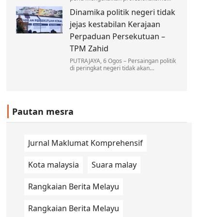
dan berkecuali dalam melaksanakan
Dinamika politik negeri tidak
tugas, tanpa dipengaruhi oleh sebarang
unsur politik dalam…
jejas kestabilan Kerajaan
Perpaduan Persekutuan –
TPM Zahid
PUTRAJAYA, 6 Ogos – Persaingan politik
di peringkat negeri tidak akan
menjejaskan kestabilan Kerajaan
Perpaduan di peringkat Persekutuan…
Pautan mesra
Jurnal Maklumat Komprehensif
Kota malaysia
Suara malay
Rangkaian Berita Melayu
Rangkaian Berita Melayu