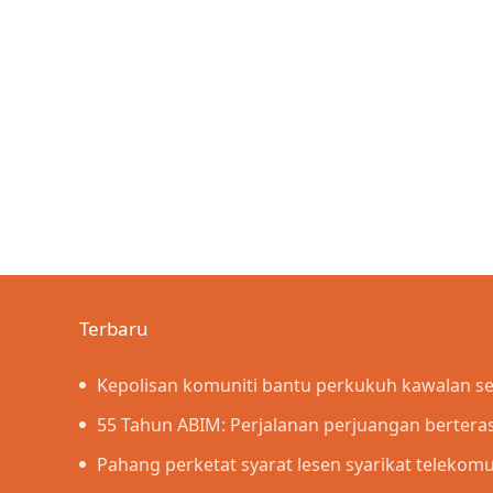
Terbaru
Kepolisan komuniti bantu perkukuh kawalan 
penyeludupan
55 Tahun ABIM: Perjalanan perjuangan berterask
Islamiah – PM
Pahang perketat syarat lesen syarikat telekom