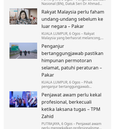
Nasional (BN), Datuk Seri Dr Ahmad
Zahid Hamidi menegaskan tiada
Rakyat Malaysia perlu faham
kompromi terhadap mana-mana pihak
yang terlibat dalam…
undang-undang sebelum ke
luar negara – Pakar
KUALA LUMPUR, 6 Ogos – Rakyat
Malaysia yang berhasrat melancong,
bekerja atau melanjutkan pengajian ke
Penganjur
luar negara dinasihatkan supaya tidak
mengambil ringan…
bertanggungjawab pastikan
himpunan permotoran
selamat, patuhi peraturan –
Pakar
KUALA LUMPUR, 6 Ogos – Pihak
penganjur bertanggungjawab
sepenuhnya dalam memastikan setiap
Penjawat awam perlu kekal
himpunan permotoran dilaksanakan
secara selamat…
profesional, berkecuali
ketika laksana tugas – TPM
Zahid
PUTRAJAYA, 6 Ogos – Penjawat awam
perlu mengekalkan profesionalisme