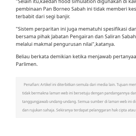
"Selain itu,kaedah flood simulation digunakan di k
pembinaan Pan Borneo Sabah ini tidak memberi ke
terbabit dari segi banjir.
"Sistem perparitan ini juga mematuhi spesifikasi da
bersama pihak Jabatan Pengairan dan Saliran Saba
melalui makmal pengurusan nilai",katanya.
Beliau berkata demikian ketika menjawab pertanyaa
Parlimen.
Penafian: Artikel ini diterbitkan semula dari media lain. Tujuan
tidak bermakna laman web ini bersetuju dengan pandangannya da
tanggungjawab undang-undang. Semua sumber di laman web ini dik
dan rujukan sahaja. Sekiranya terdapat pelanggaran hak cipta atau h